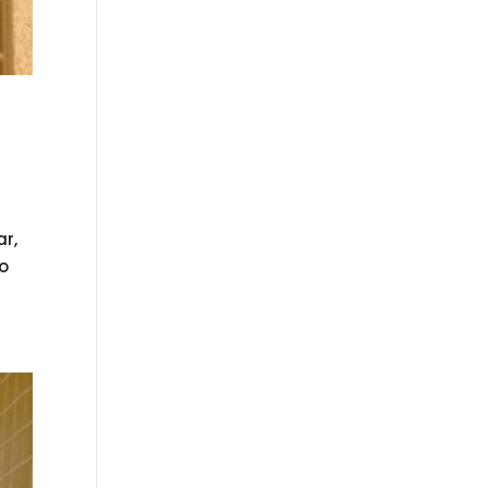
ar,
do