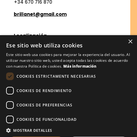
+34 670 716 870
brillanet@gmail.com
Localización
×
Ese sitio web utiliza cookies
BRILLANET SERVICIOS
Jaime I nº49,
08840
Viladecans Barcelona
Este sitio web usa cookies para mejorar la experiencia del usuario. Al
utilizar nuestro sitio web, usted acepta todas las cookies de acuerdo
con nuestra Política de cookies.
Más información
Financiado por la Unión Europea – NextGenerationEU
COOKIES ESTRICTAMENTE NECESARIAS
COOKIES DE RENDIMIENTO
COOKIES DE PREFERENCIAS
COOKIES DE FUNCIONALIDAD
MOSTRAR DETALLES